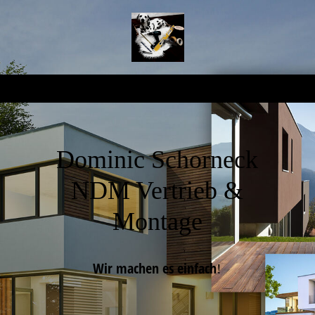
Dominic Schorneck
NDM Vertrieb &
Montage
Wir machen es einfach
!