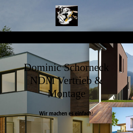
Dominic Schorneck
NDM Vertrieb &
Montage
Wir machen es einfach
!